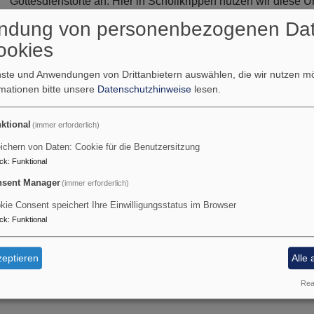
Gottesdienstorte an. Hier in Schöllkrippen nutzen wir diese 
ndung von personenbezogenen Da
Herzliche Einladung zu folgenden Gottesdiensten:
ookies
enste und Anwendungen von Drittanbietern auswählen, die wir nutzen 
rmationen bitte unsere
Datenschutzhinweise
lesen.
ktional
(immer erforderlich)
ichern von Daten: Cookie für die Benutzersitzung
ck
:
Funktional
 Kahl mit Pfrin. Kerstin Woudstra
sent Manager
(immer erforderlich)
kie Consent speichert Ihre Einwilligungsstatus im Browser
ck
:
Funktional
z in Alzenau, mit Pfr. Matthias Hoffmann
eptieren
Alle 
Real
ten der Kreuzkirche in Kahl mit Pfrin. Kerstin Woudstra