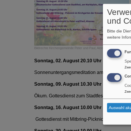
Verwe
und C
Bitte die Di
weitere Info
Bildrechte
Kirchengemeinde Peter und Paul, Alzenau
Fun
Sonntag, 02. August 20.10 Uhr
Spe
Zwe
Sonnenuntergangsmeditation am Campingsee in
Con
Sonntag, 09. August 10.30 Uhr
Coo
Zwe
Ökum. Gottesdienst zum Stadtfest am Marktplat
Sonntag, 16. August 10.00 Uhr
Auswahl akz
Gottesdienst mit Mitbring-Picknick im Kirchgar
Sonntag, 30. August 10.00 Uhr