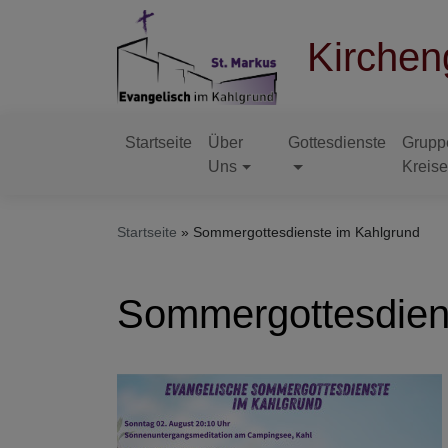
Direkt
zum
Kirchen
Inhalt
Startseite
Über
Gottesdienste
Grupp
Hauptnavigation
Uns
Kreis
Startseite
Sommergottesdienste im Kahlgrund
Sommergottesdien