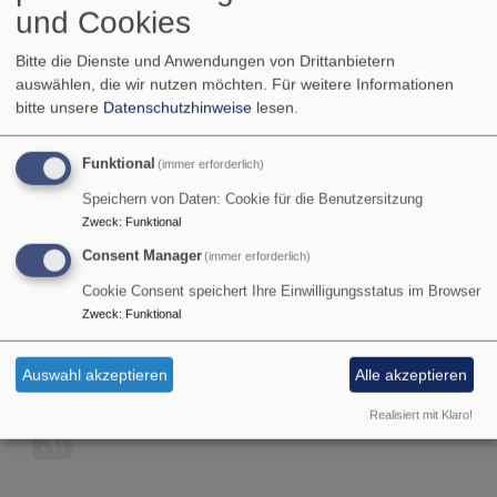
und Cookies
Konfirmation
Bitte die Dienste und Anwendungen von Drittanbietern
auswählen, die wir nutzen möchten.
Für weitere Informationen
bitte unsere
Datenschutzhinweise
lesen.
Konfirmation
Funktional
(immer erforderlich)
Speichern von Daten: Cookie für die Benutzersitzung
übe
Weiterlesen
Zweck
:
Funktional
Konf
Consent Manager
(immer erforderlich)
Cookie Consent speichert Ihre Einwilligungsstatus im Browser
Stationen des Lebens
Zweck
:
Funktional
übe
Weiterlesen
Sta
Auswahl akzeptieren
Alle akzeptieren
des
Realisiert mit Klaro!
Leb